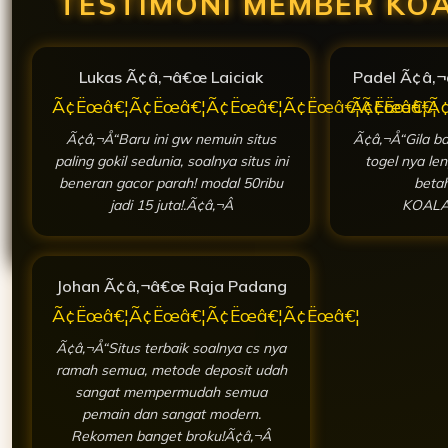
TESTIMONI MEMBER KO
Apakah KOALATOTO memiliki Lisensi Keamanan nya
Lukas Ã¢â‚¬â€œ Laiciak
Padel Ã¢â‚¬
Bagaimana cara membuat akun gacor di situs KO
Ã¢Ëœâ€¦Ã¢Ëœâ€¦Ã¢Ëœâ€¦Ã¢Ëœâ€¦Ã¢Ëœâ€¦
Ã¢Ëœâ€¦Ã
Ã¢â‚¬Å“Baru ini gw nemuin situs
Ã¢â‚¬Å“Gila ba
Apakah KOALATOTO memiliki layanan deposit terce
paling gokil sedunia, soalnya situs ini
togel nya len
beneran gacor parah! modal 50ribu
beta
Apakah Customer Service di KOALATOTO ramah?
jadi 15 juta!.Ã¢â‚¬Â
KOALAT
Johan Ã¢â‚¬â€œ Raja Padang
Ã¢Ëœâ€¦Ã¢Ëœâ€¦Ã¢Ëœâ€¦Ã¢Ëœâ€¦
Ã¢â‚¬Å“Situs terbaik soalnya cs nya
ramah semua, metode deposit udah
sangat mempermudah semua
Loading...
pemain dan sangat modern.
Rekomen banget broku!Ã¢â‚¬Â